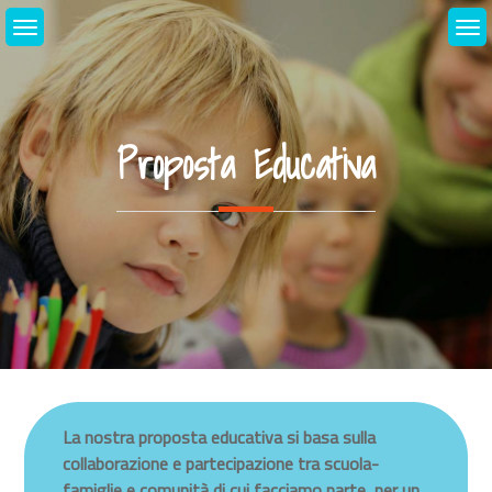
Skip
to
content
Proposta Educativa
La nostra proposta educativa si basa sulla
collaborazione e partecipazione tra scuola-
famiglie e comunità di cui facciamo parte, per un